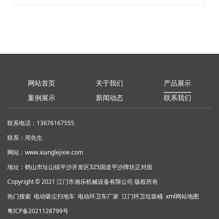
网站首页
关于我们
产品展示
案例展示
新闻动态
联系我们
联系电话：13676167555
联系：邓先生
网站：
www.xianglejixie.com
地址：鹤山市址山镇平沙开发区325国道平沙牌坊正对面
Copyright © 2021 江门市湘乐机械设备有限公司 版权所有
热门搜索
电动吸尘扫地车
电动环卫车厂家 江门环卫垃圾桶
xml网站地图
粤ICP备2021128799号