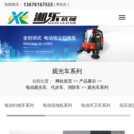
13676167555
热线电话：
( 邓先生 )
观光车系列
网站首页
产品展示
当前位置：
>>
>>
电动观光车、代步车、消防车
观光车系列
>>
电动扫地车系列
电动洗地机系列
电动环卫车系列
高压清