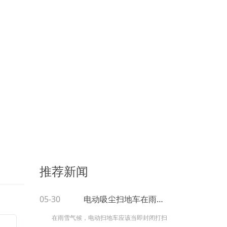
推荐新闻
05-30
电动吸尘扫地车在雨雪···
在雨雪气候，电动扫地车应该当即封闭打扫