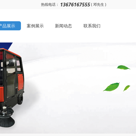
13676167555
热线电话：
( 邓先生 )
产品展示
案例展示
新闻动态
联系我们