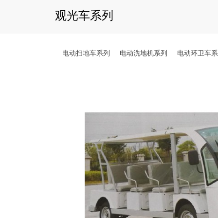
观光车系列
电动扫地车系列
电动洗地机系列
电动环卫车系