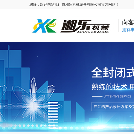
您好，欢迎来到江门市湘乐机械设备有限公司官方网站！
向客
拥有