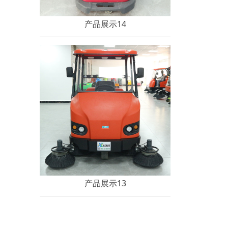
产品展示14
产品展示13