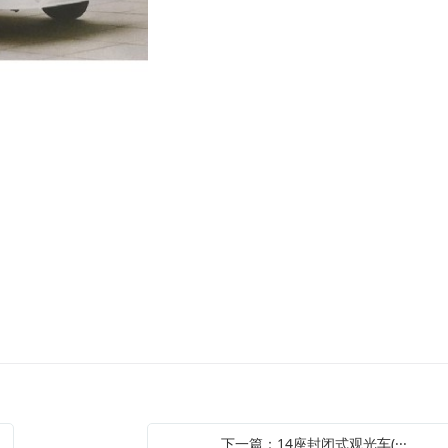
下一篇：14座封闭式观光车(···