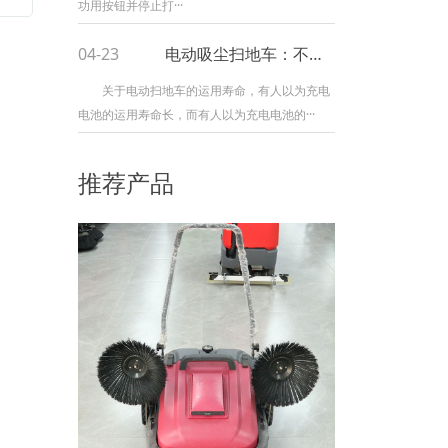
功用按钮并停止打···
04-23
电动吸尘扫地车：不同···
关于电动扫地车的运用寿命，有人以为充电
电池的运用寿命长，而有人以为充电电池的···
推荐产品